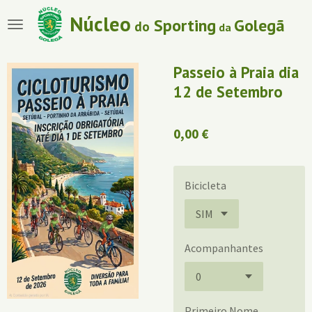
Salta
Núcleo
Sporting
Golegã
do
da
para
o
conteúdo
Passeio à Praia dia
principal
12 de Setembro
0,00 €
Bicicleta
Acompanhantes
Primeiro Nome