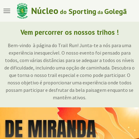
Salta
Núcleo
Sporting
Golegã
do
da
para
o
conteúdo
Vem percorrer os nossos trihos !
principal
Bem-vindo à página do Trail Run! Junta-te a nós para uma
experiência inesquecível. O nosso evento foi pensado para
todos, com várias distâncias para se adequar a todos os níveis
de dificuldade, incluindo uma opção de caminhada. Descubra o
que torna o nosso trail especial e como pode participar. O
nosso objetivo é proporcionar uma experiência onde todos
possam participar e desfrutar da bela paisagem enquanto se
mantêm ativos.